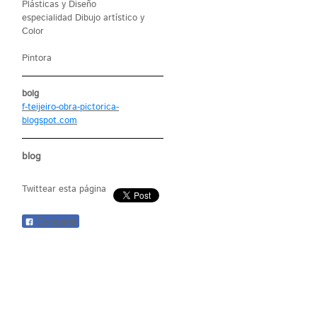
Plásticas y Diseño
especialidad Dibujo artístico y
Color
Pintora
bolg
f-teijeiro-obra-pictorica-
blogspot.com
blog
Twittear esta página
Compartir